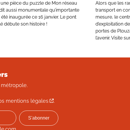
t une pièce du puzzle de Mon réseau
Alors que les r
dit aussi monumentale qu’importante
transport en co
 été inaugurée ce 16 janvier. Le pont
mesure, le cent
é débute son histoire !
d’exploitation 
portes de Plouza
l’avenir. Visite sur
ers
 métropole.
os mentions légales
.
le.com