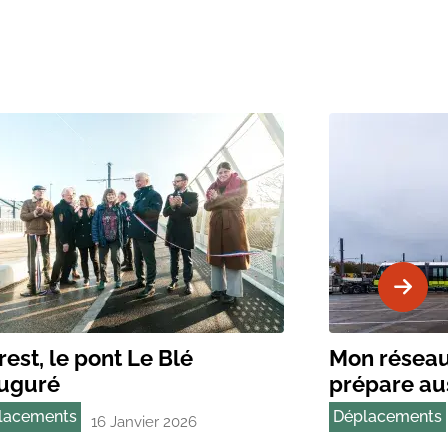
rest, le pont Le Blé
Mon réseau 
uguré
prépare aus
lacements
Déplacements
16 Janvier 2026