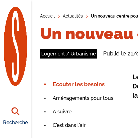
A
Accueil
ll
Actualités
Un nouveau centre pou
e
Un nouveau 
r
a
u
Publié le 21
Logement / Urbanisme
c
o
n
L
t
Ecouter les besoins
D
e
l
Aménagements pour tous
n
u
A suivre...
Recherche
C'est dans l'air