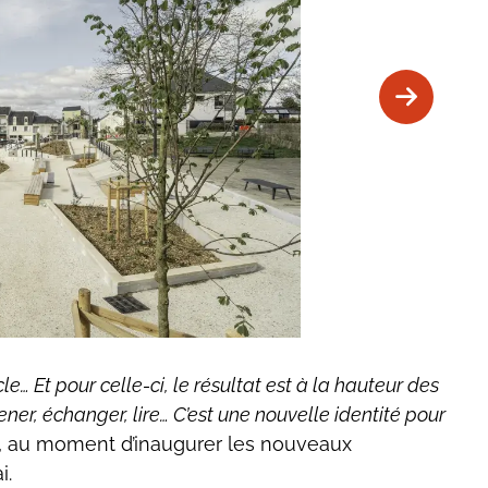
 grande place centrale, ouverte et accessible, qui
S
… Et pour celle-ci, le résultat est à la hauteur des
bourg. - ©Damien Goret
ner, échanger, lire… C’est une nouvelle identité pour
s, au moment d’inaugurer les nouveaux
i.