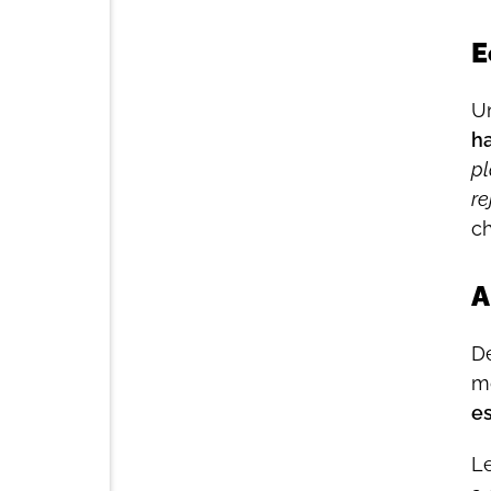
E
Un
ha
pl
re
ch
A
De
mo
e
L