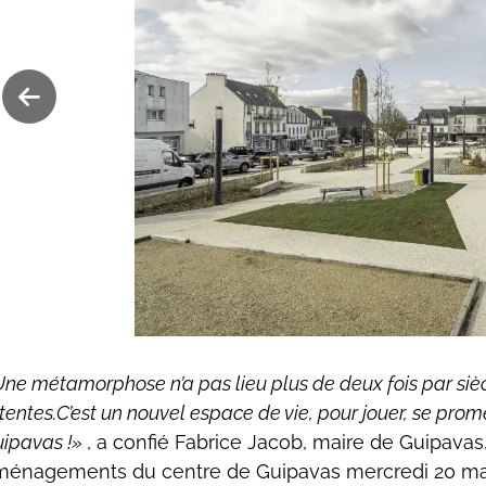
Après 11 mois de travaux, Guipavas jouit d'une nouvelle
ne métamorphose n’a pas lieu plus de deux fois par siècle
renforce l'attractivité du 
tentes.C’est un nouvel espace de vie, pour jouer, se prome
ipavas !
, a confié Fabrice Jacob, maire de Guipava
ménagements du centre de Guipavas mercredi 20 ma