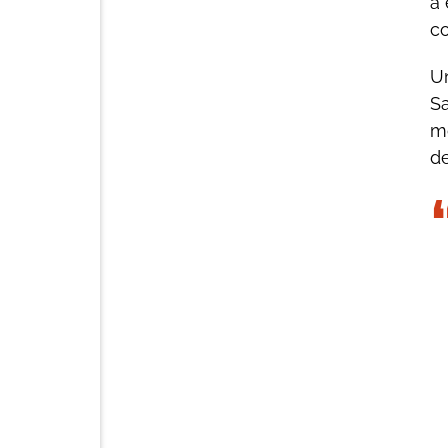
a 
c
U
Sa
mo
d