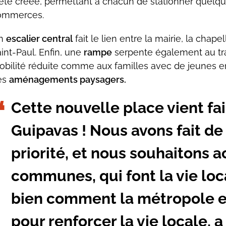
été créée, permettant à chacun de stationner quelqu
ommerces.
n
escalier central
fait le lien entre la mairie, la chap
int-Paul. Enfin, une
rampe
serpente également au tra
bilité réduite comme aux familles avec de jeunes enf
es
aménagements paysagers.
Cette nouvelle place vient fai
Guipavas ! Nous avons fait de
priorité, et nous souhaitons
communes, qui font la vie loca
bien comment la métropole et 
pour renforcer la vie locale, 