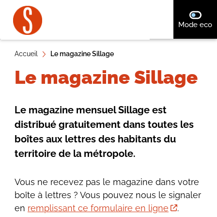
A
désact
Mode eco
ll
e
r
Accueil
Le magazine Sillage
a
Le magazine Sillage
u
c
o
Le magazine mensuel Sillage est
n
distribué gratuitement dans toutes les
t
boîtes aux lettres des habitants du
e
territoire de la métropole.
n
u
Vous ne recevez pas le magazine dans votre
boîte à lettres ? Vous pouvez nous le signaler
en
remplissant ce formulaire en ligne
.